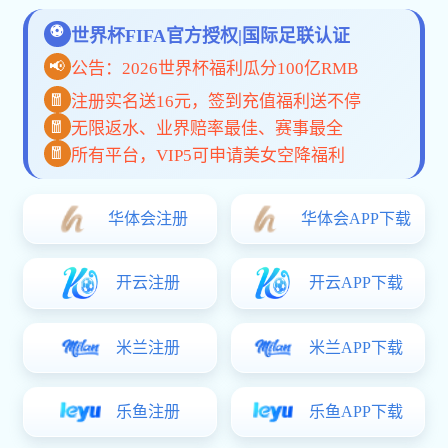
西班牙队计划于5月25日发布
26人世界杯参赛名单引发关