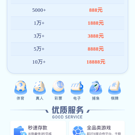
四个方面详细探讨这一事件的重要性，包括历史背
景、可能的阵容分析、球迷反应以及球队战略意义。
1、历史背景与重要性
世界杯是全球最高水平的足球盛事，每四年举办一
次，各国球队争相角逐荣誉。而西班牙队在过去的比
赛中表现出色，不仅赢得了2010年南非世界杯冠军，
也在欧洲杯等赛事中屡创佳绩。这使得西班牙队在国
际足坛上享有极高声望。因此，每次发布参赛名单对
于他们来说都是一次重要时刻，承载着国家的期望与
荣耀。
回顾历史，西班牙队曾经历过辉煌与低谷。在2008年
至2012年的黄金时期，他们实现了三连冠，这也让全
世界对这支球队刮目相看。然而，在随后的几届世界