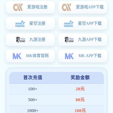
注
2026-06-09 01:19
106 次阅读
首页
/
体育看点
西班牙队计划于5月25日发布26人世界杯参赛名单，
这一消息引发了广泛的关注和讨论。作为足球世界的
重要赛事，世界杯吸引了无数球迷的目光，而球队阵
容的公布更是备受期待。西班牙队作为传统强队，其
名单中将包含哪些球员、是否会有意外之人入选，甚
至是未能入选的球员都成为了媒体和球迷热议的话
题。此外，如何选择合适的阵容以应对即将到来的世
界杯挑战，也是教练组需认真考虑的问题。本文将从