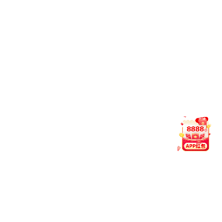
这种双重策略不仅丰富了他的战术库，也使得球队在
不同场合下都能展现出不一样的竞争力。随着时间推
移，这种实践逐渐显现出成效，为球队赢得了一系列
重要胜利。
4、未来的发展方向
展望未来，马雷斯卡计划继续深化对这两种风格的理
解，并根据球队特点进行进一步调整。他明白，仅有
理论上的学习远远不够，还需通过实战不断检验和完
善自己的策略。
同时，他也希望能培养出更多具备多面技能的球员，
使他们能够适应不同战术需求。这不仅仅是为了应付
即将到来的赛季，更是为了长期建立起一种优秀足球
文化，以确保球队持续发展的动力源泉。